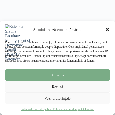
Administrează consimțământul
Pentru a oferi cea mai bună experiență, folosim tehnologii, cum ar fi cookie-uri, pentru
a stoca și/sau accesa informațiile despre dispozitive. Consimțământul pentru aceste
tehnologii ne permite să procesăm date, cum ar fi comportamentul de navigare sau ID-
uri unice pe acest site. Dacă nu îți dai consimțământul sau îți retragi consimțământul
dat poate avea afecte negative asupra unor anumite funcționalități și funcții.
Acceptă
Refuză
Vezi preferințele
Facultatea de Management și Dezvoltare Rurală
—
Extensia Slatina, USAMV București
Politica de confidențialitate
Politica de confidențialitate
Contact
© 2026 · Toate drepturile rezervate