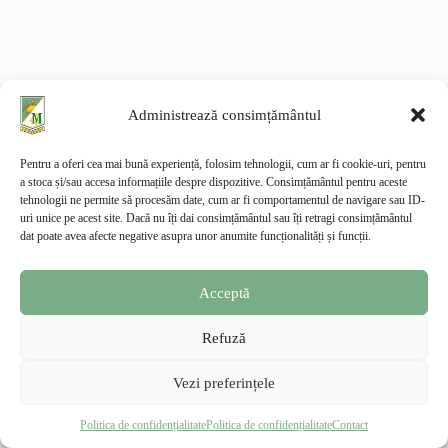
Administrează consimțământul
Pentru a oferi cea mai bună experiență, folosim tehnologii, cum ar fi cookie-uri, pentru
a stoca și/sau accesa informațiile despre dispozitive. Consimțământul pentru aceste
tehnologii ne permite să procesăm date, cum ar fi comportamentul de navigare sau ID-
uri unice pe acest site. Dacă nu îți dai consimțământul sau îți retragi consimțământul
dat poate avea afecte negative asupra unor anumite funcționalități și funcții.
Acceptă
Refuză
Vezi preferințele
Facultatea de Management și Dezvoltare Rurală
—
Extensia Slatina, USAMV București
Politica de confidențialitate
Politica de confidențialitate
Contact
© 2026 · Toate drepturile rezervate