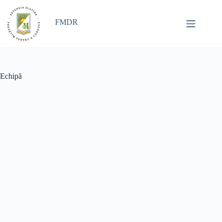
Sari
la
conținut
FMDR
Echipă