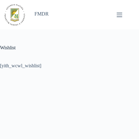
Sari
la
conținut
FMDR
Wishlist
[yith_wcwl_wishlist]