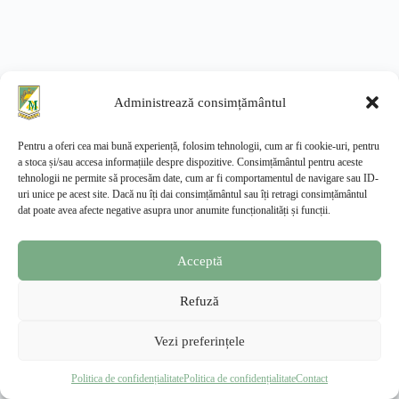
Administrează consimțământul
Pentru a oferi cea mai bună experiență, folosim tehnologii, cum ar fi cookie-uri, pentru
a stoca și/sau accesa informațiile despre dispozitive. Consimțământul pentru aceste
tehnologii ne permite să procesăm date, cum ar fi comportamentul de navigare sau ID-
uri unice pe acest site. Dacă nu îți dai consimțământul sau îți retragi consimțământul
dat poate avea afecte negative asupra unor anumite funcționalități și funcții.
Acceptă
Refuză
Vezi preferințele
Facultatea de Management și Dezvoltare Rurală
—
Extensia Slatina, USAMV București
Politica de confidențialitate
Politica de confidențialitate
Contact
© 2026 · Toate drepturile rezervate