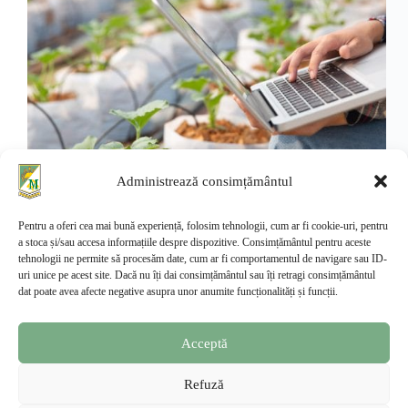
Administrează consimțământul
Pentru a oferi cea mai bună experiență, folosim tehnologii, cum ar fi cookie-uri, pentru
învățământ cu frecvență (zi) INGINERIA ȘI
a stoca și/sau accesa informațiile despre dispozitive. Consimțământul pentru aceste
MANAGEMENTUL AFACERILOR AGRICOLE
tehnologii ne permite să procesăm date, cum ar fi comportamentul de navigare sau ID-
IMAA Scurtă descriere DETALII Obiective
uri unice pe acest site. Dacă nu îți dai consimțământul sau îți retragi consimțământul
DETALII Plan de învățământ DETALII Admitere
dat poate avea afecte negative asupra unor anumite funcționalități și funcții.
DETALII Oportunități DETALII Carieră DETALII
4 ANI Perioada de desfășurare a cursurilor este de 4
ani. 240 CREDITE ECTS Numărul…
Acceptă
Management Slatina
aprilie 7, 2024
Refuză