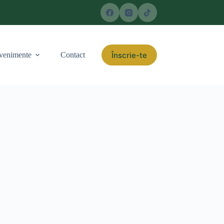
Înscrie-te
venimente
Contact