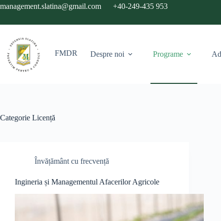
Sari
management.slatina@gmail.com
+40-249-435 953
la
conținut
FMDR
Despre noi
Programe
Ad
Categorie
Licență
Învățământ cu frecvență
Ingineria și Managementul Afacerilor Agricole