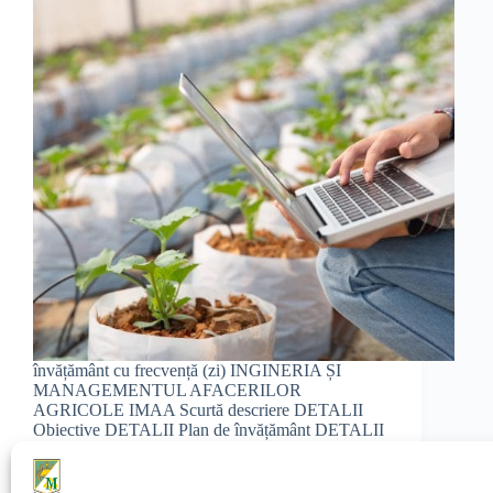
învățământ cu frecvență (zi) INGINERIA ȘI
MANAGEMENTUL AFACERILOR
AGRICOLE IMAA Scurtă descriere DETALII
Obiective DETALII Plan de învățământ DETALII
Admitere DETALII Oportunități DETALII Carieră
DETALII 4 ANI Perioada de desfășurare a
cursurilor este de 4 ani. 240 CREDITE ECTS