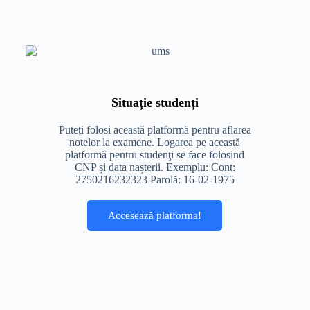
Situație studenți
Puteți folosi această platformă pentru aflarea
notelor la examene. Logarea pe această
platformă pentru studenţi se face folosind
CNP și data nașterii. Exemplu: Cont:
2750216232323 Parolă: 16-02-1975
Accesează platforma!