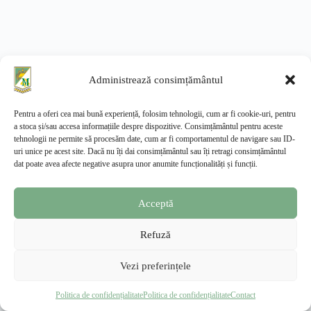
Administrează consimțământul
Pentru a oferi cea mai bună experiență, folosim tehnologii, cum ar fi cookie-uri, pentru
a stoca și/sau accesa informațiile despre dispozitive. Consimțământul pentru aceste
tehnologii ne permite să procesăm date, cum ar fi comportamentul de navigare sau ID-
uri unice pe acest site. Dacă nu îți dai consimțământul sau îți retragi consimțământul
dat poate avea afecte negative asupra unor anumite funcționalități și funcții.
Acceptă
Refuză
Vezi preferințele
Facultatea de Management și Dezvoltare Rurală
—
Extensia Slatina, USAMV București
Politica de confidențialitate
Politica de confidențialitate
Contact
© 2026 · Toate drepturile rezervate