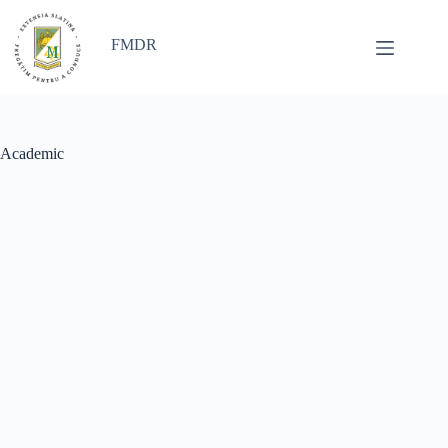
Sari
la
conținut
FMDR
Academic