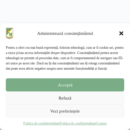
Administrează consimțământul
Pentru a oferi cea mai bună experiență, folosim tehnologii, cum ar fi cookie-uri, pentru
a stoca și/sau accesa informațiile despre dispozitive. Consimțământul pentru aceste
tehnologii ne permite să procesăm date, cum ar fi comportamentul de navigare sau ID-
uri unice pe acest site. Dacă nu îți dai consimțământul sau îți retragi consimțământul
dat poate avea afecte negative asupra unor anumite funcționalități și funcții.
Acceptă
Refuză
Vezi preferințele
Facultatea de Management și Dezvoltare Rurală
—
Extensia Slatina, USAMV București
Politica de confidențialitate
Politica de confidențialitate
Contact
© 2026 · Toate drepturile rezervate